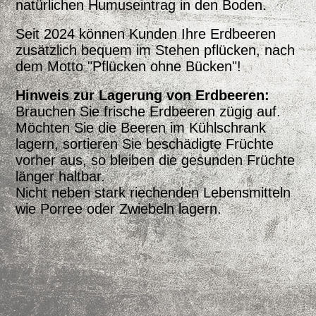
natürlichen Humuseintrag in den Boden.
Seit 2024 können Kunden Ihre Erdbeeren
zusätzlich bequem im Stehen pflücken, nach
dem Motto "Pflücken ohne Bücken"!
Hinweis zur Lagerung von Erdbeeren:
Brauchen Sie frische Erdbeeren zügig auf.
Möchten Sie die Beeren im Kühlschrank
lagern, sortieren Sie beschädigte Früchte
vorher aus, so bleiben die gesunden Früchte
länger haltbar.
Nicht neben stark riechenden Lebensmitteln
wie Porree oder Zwiebeln lagern.